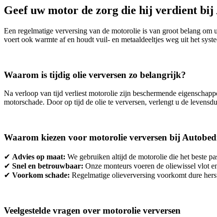
Geef uw motor de zorg die hij verdient bi
Een regelmatige verversing van de motorolie is van groot belang om u
voert ook warmte af en houdt vuil- en metaaldeeltjes weg uit het syst
Waarom is tijdig olie verversen zo belangrijk?
Na verloop van tijd verliest motorolie zijn beschermende eigenschappe
motorschade. Door op tijd de olie te verversen, verlengt u de levensdu
Waarom kiezen voor motorolie verversen bij Autobed
✔
Advies op maat:
We gebruiken altijd de motorolie die het beste p
✔
Snel en betrouwbaar:
Onze monteurs voeren de oliewissel vlot en
✔
Voorkom schade:
Regelmatige olieverversing voorkomt dure herst
Veelgestelde vragen over motorolie verversen