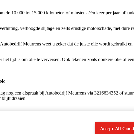
m de 10.000 tot 15.000 kilometer, of minstens één keer per jaar, afhanke
rverhitting, verhoogde slijtage en zelfs ernstige motorschade, met dure re
j Autobedrijf Meurrens weet u zeker dat de juiste olie wordt gebruikt en 
t tijd is om olie te verversen. Ook tekenen zoals donkere olie of een
eek
daag nog een afspraak bij Autobedrijf Meurrens via 3216634352 of stu
lijft draaien.
Accept All Cooki