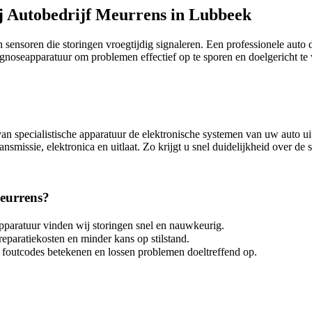
bij Autobedrijf Meurrens in Lubbeek
sensoren die storingen vroegtijdig signaleren. Een professionele auto 
noseapparatuur om problemen effectief op te sporen en doelgericht te v
van specialistische apparatuur de elektronische systemen van uw auto u
smissie, elektronica en uitlaat. Zo krijgt u snel duidelijkheid over de 
Meurrens?
paratuur vinden wij storingen snel en nauwkeurig.
eparatiekosten en minder kans op stilstand.
foutcodes betekenen en lossen problemen doeltreffend op.